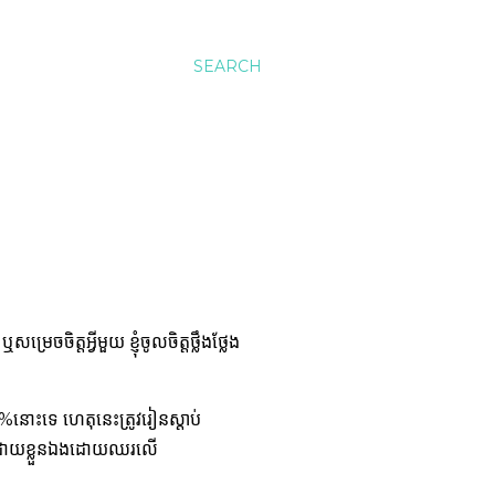
SEARCH
ចិត្តអ្វីមួយ ខ្ញុំចូលចិត្តថ្លឹងថ្លែង
%នោះទេ ហេតុនេះត្រូវរៀនស្តាប់
ងមួយដោយ​ខ្លួនឯង​ដោយឈរលើ