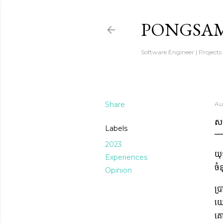
PONGSAM
Software Engineer | Projects
Share
Au
សម
Labels
2023
យុ
Experiences
ចំ
Opinion
ប្
យោ
គោ