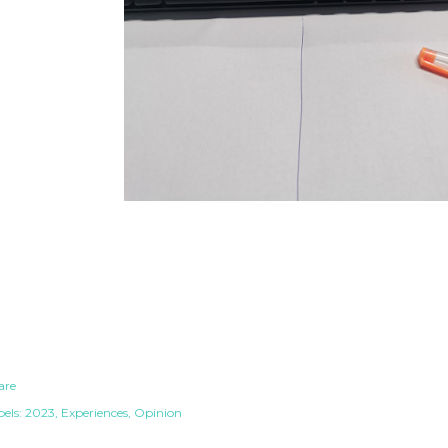
are
els:
2023
Experiences
Opinion