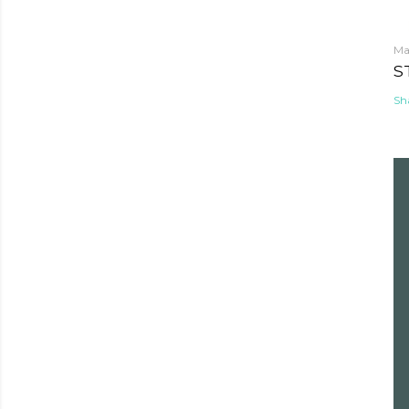
Ma
S
Sh