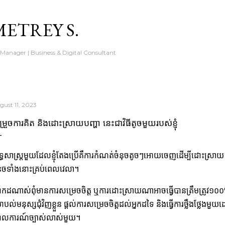
Skip to main content
ETREY S.
 Manager | Business & Digital Consultant
gust 11, 2023
្រួចការគិត និងដោះស្រាយបញ្ហា នេះជាវិធីតូចមួយរបស់ខ្ញុំ
ទ្ធសាស្ត្រមួយដែលខ្ញុំតែងប្រើគឺការកំណត់ចំនុចតូចៗអោយចេញដើម្បីដោះស្រាយ ឬសម្រេច
នុចទាំងនោះគ្រប់ពេលវេលា។
រាកដណាស់ពុំមានការសម្រេចចិត្ត ឬការដោះស្រាយណាអាចធ្វើបានត្រឹមត្រូវ១០០
បល់មនុស្សជុំវិញខ្លួន ផ្តល់ការសម្រេចចិត្តដល់អ្នកដទៃ និងធ្វើការថ្លឹងថ្លែ
លការណ៍ច្បាស់លាស់មួយ។