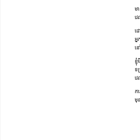
មា
វេ
ដោ
អ្
នៅ
ខ្
ទម
វេ
កា
មុ