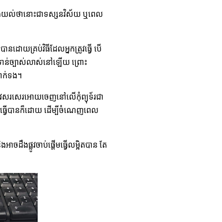
យើងយល់ថានោះជាទស្សនវិស័យ ឬពេល
ោយគ្រប់វិធី​ដែលអ្នកត្រូវធ្វើ បើ
ទាន់ច្បាស់លាស់នៅឡើយ ព្រោះ
ាក់ទង។
រូវសរសេរអោយចេញ​នៅលើកុំព្យុទ័រជា
្យឬធ្វើបានក៏ដោយ ដើម្បីចំណេញពេល
ដឹងផ្លូវចាប់ផ្តើមធ្វើលម្អិតបាន តែ