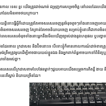
នកាលៈទេសៈខ្លះ យើងត្រូវដាច់ណាត់ ជម្រុញការសម្រេចចិត្ត នៅពេលដែល
លាដែលមិនអាចថយក្រោយ។
យខ្លីទោះធ្វើអ្វីក៏ដោយត្រូវតែអាចសរសេរចេញនូវចំនុចតូចៗទាំងនោះចេញអោយបានដ
នកមិនអាចសរសេរចេញ តែគ្រាន់តែអាចនិយាយចេញ សម្រាប់ខ្ញុំនោះគឺជាភាពមិន
ពេលសរសេរចំនុចទាំងនោះអ្នកនឹងមើលឃើញច្បាស់ជាងនូវហេតុផល ឬបញ្ហាទ
ញុំមិនដែរចោល ក្រដាសស និងប៊ិចនោះទេ បើទោះខ្ញុំក៏មានគោលការណ៍ដាច់ខាតត្
្រង់ត្រឹមត្រូវមួយដើម្បីអាចងាយយល់ខ្លួនឯង និងអ្នកពាក់ព័ន្ធអាចយកទៅពិនិត
លាទាំងអស់គ្នា។
រសរសេរលើក្រដាសតាមបែបផែនម្នាក់ៗជួយអោយយើងសម្រួចការគិតខ្លី ងាយ និងអាច
ននេះគឺស្តាប់ និយាយច្រើនដែរ។